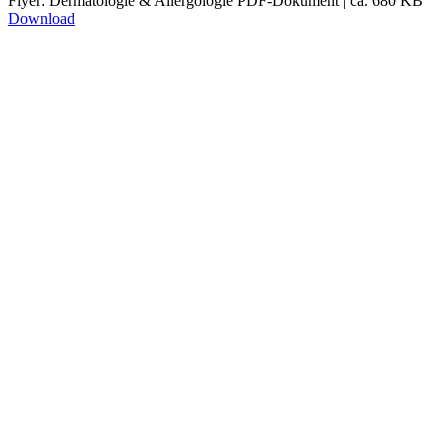
Flyer: Dermatologie & Allergologie
PDF-Dokument | ca. 680 KB
Download